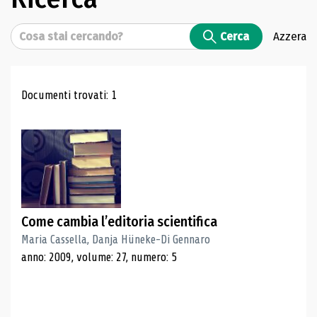
Cerca
Cerca
Azzera
Risultati di ricerca
Documenti trovati: 1
Come cambia l’editoria scientifica
Maria Cassella, Danja Hüneke-Di Gennaro
anno: 2009, volume: 27, numero: 5