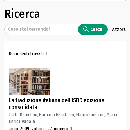
Ricerca
Cerca
Cerca
Azzera
Risultati di ricerca
Documenti trovati: 1
La traduzione italiana dell’ISBD edizione
consolidata
Carlo Bianchini, Giuliano Genetasio, Mauro Guerrini, Maria
Enrica Vadalà
anno: 2009, volume: 27, numero: 9