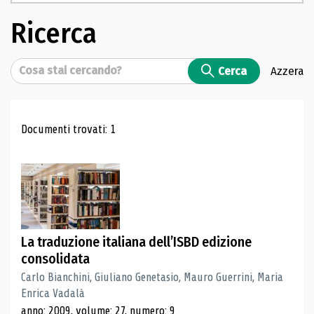
Ricerca
Cerca
Cerca
Azzera
Risultati di ricerca
Documenti trovati: 1
La traduzione italiana dell’ISBD edizione
consolidata
Carlo Bianchini, Giuliano Genetasio, Mauro Guerrini, Maria
Enrica Vadalà
anno: 2009, volume: 27, numero: 9