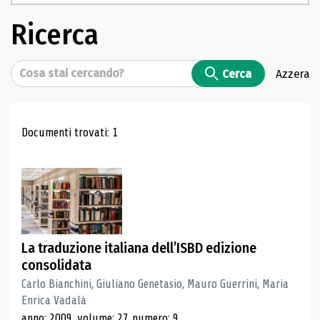
Ricerca
Cerca
Cerca
Azzera
Risultati di ricerca
Documenti trovati: 1
La traduzione italiana dell’ISBD edizione
consolidata
Carlo Bianchini, Giuliano Genetasio, Mauro Guerrini, Maria
Enrica Vadalà
anno: 2009, volume: 27, numero: 9