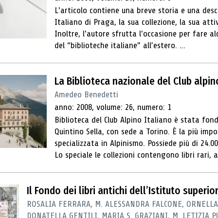
L'articolo contiene una breve storia e una descr
Italiano di Praga, la sua collezione, la sua atti
Inoltre, l'autore sfrutta l'occasione per fare a
del “biblioteche italiane” all’estero. ...
La Biblioteca nazionale del Club alpin
Amedeo Benedetti
anno: 2008, volume: 26, numero: 1
Biblioteca del Club Alpino Italiano è stata fo
Quintino Sella, con sede a Torino. È la più impo
specializzata in Alpinismo. Possiede più di 24.00
Lo speciale le collezioni contengono libri rari, at
Il Fondo dei libri antichi dell’Istituto superio
ROSALIA FERRARA, M. ALESSANDRA FALCONE, ORNELLA
DONATELLA GENTILI, MARIA S. GRAZIANI, M. LETIZIA P