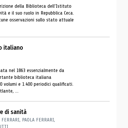
izione della Biblioteca dell'Istituto
vità e il suo ruolo in Repubblica Ceca.
lcune osservazioni sullo stato attuale
o italiano
ndata nel 1863 essenzialmente da
rtante biblioteca italiana
0 volumi e 1.400 periodici qualificati.
lante, ...
re di sanità
 FERRARI, PAOLA FERRARI,
UTTI