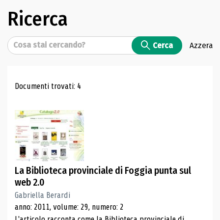
Ricerca
Cerca
Cerca
Azzera
Risultati di ricerca
Documenti trovati: 4
La Biblioteca provinciale di Foggia punta sul
web 2.0
Gabriella Berardi
anno: 2011, volume: 29, numero: 2
L'articolo racconta come la Biblioteca provinciale di