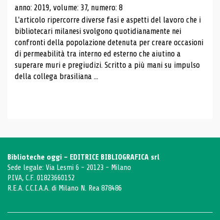
anno: 2019, volume: 37, numero: 8
L'articolo ripercorre diverse fasi e aspetti del lavoro che i
bibliotecari milanesi svolgono quotidianamente nei
confronti della popolazione detenuta per creare occasioni
di permeabilità tra interno ed esterno che aiutino a
superare muri e pregiudizi. Scritto a più mani su impulso
della collega brasiliana ...
Biblioteche oggi - EDITRICE BIBLIOGRAFICA srl
Sede legale: Via Lesmi 6 - 20123 - Milano
P.IVA, C.F. 01823660152
R.E.A. C.C.I.A.A. di Milano N. Rea 878486