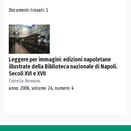
Risultati di ricerca
Documenti trovati: 1
Leggere per immagini: edizioni napoletane
illustrate della Biblioteca nazionale di Napoli.
Secoli XVI e XVII
Fiorella Romano
anno: 2006, volume: 24, numero: 4