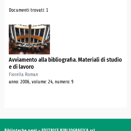
Risultati di ricerca
Documenti trovati: 1
Avviamento alla bibliografia. Materiali di studio
e di lavoro
Fiorella Roman
anno: 2006, volume: 24, numero: 9
Biblioteche oggi - EDITRICE BIBLIOGRAFICA srl