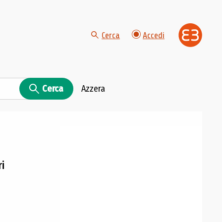
Cerca
Accedi
Cerca
Azzera
ri