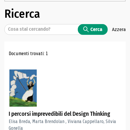
Ricerca
Cerca
Cerca
Azzera
Risultati di ricerca
Documenti trovati: 1
I percorsi imprevedibili del Design Thinking
Elisa Breda, Marta Brendolan , Viviana Cappellaro, Silvia
Gonella