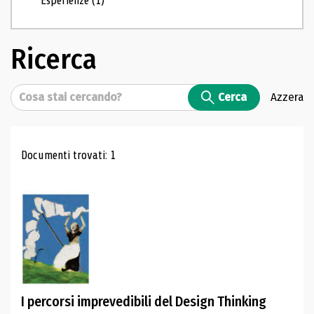
Esperienze
(1)
Ricerca
Cerca
Cerca
Azzera
Risultati di ricerca
Documenti trovati: 1
I percorsi imprevedibili del Design Thinking