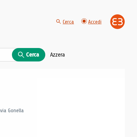
Cerca
Accedi
Cerca
Azzera
lvia Gonella