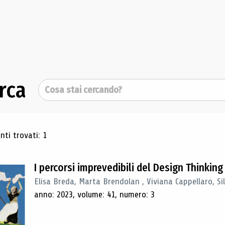
rca
Cerca
ultati di ricerca
ti trovati: 1
I percorsi imprevedibili del Design Thinking
Elisa Breda, Marta Brendolan , Viviana Cappellaro, Si
anno: 2023, volume: 41, numero: 3