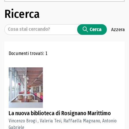
Ricerca
Cerca
Cerca
Azzera
Risultati di ricerca
Documenti trovati: 1
La nuova biblioteca di Rosignano Marittimo
Vincenzo Brogi , Valeria Tesi, Raffaella Magnano, Antonio
Gabriele