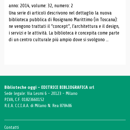
anno: 2014, volume: 32, numero: 2
Una serie di articoli descrivono nel dettaglio la nuova
biblioteca pubblica di Rosignano Marittimo (in Toscana):
ne vengono trattati il ​​“concept”, l'architettura e il design,
i servizi e le attività. La biblioteca è concepita come parte
di un centro culturale più ampio dove si svolgono ...
Biblioteche oggi - EDITRICE BIBLIOGRAFICA srl
Sede legale: Via Lesmi 6 - 20123 - Milano
P.IVA, C.F. 01823660152
R.E.A. C.C.I.A.A. di Milano N. Rea 878486
Contatti