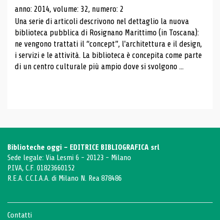
anno: 2014, volume: 32, numero: 2
Una serie di articoli descrivono nel dettaglio la nuova
biblioteca pubblica di Rosignano Marittimo (in Toscana):
ne vengono trattati il ​​“concept”, l'architettura e il design,
i servizi e le attività. La biblioteca è concepita come parte
di un centro culturale più ampio dove si svolgono ...
Biblioteche oggi - EDITRICE BIBLIOGRAFICA srl
Sede legale: Via Lesmi 6 - 20123 - Milano
P.IVA, C.F. 01823660152
R.E.A. C.C.I.A.A. di Milano N. Rea 878486
Contatti