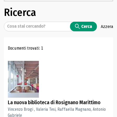
Ricerca
Cerca
Cerca
Azzera
Risultati di ricerca
Documenti trovati: 1
La nuova biblioteca di Rosignano Marittimo
Vincenzo Brogi , Valeria Tesi, Raffaella Magnano, Antonio
Gabriele