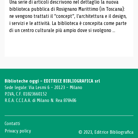
Una serie di articoli descrivono nel dettaglio la nuova
biblioteca pubblica di Rosignano Marittimo (in Toscana):
ne vengono trattati il ​​“concept”, l'architettura e il design,
i servizi e le attività. La biblioteca è concepita come parte
di un centro culturale più ampio dove si svolgono ...
Biblioteche oggi - EDITRICE BIBLIOGRAFICA srl
Sede legale: Via Lesmi 6 - 20123 - Milano
P.IVA, C.F. 01823660152
R.E.A. C.C.I.A.A. di Milano N. Rea 878486
Contatti
Privacy policy
© 2023, Editrice Bibliografica