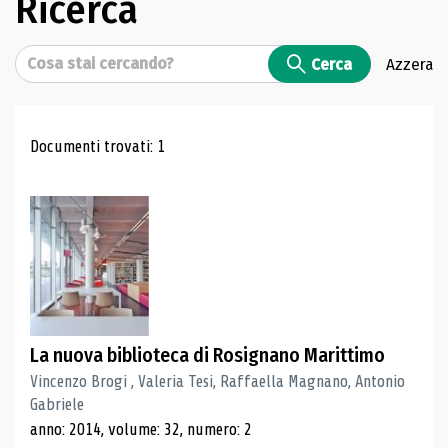
Ricerca
Cerca
Cerca
Azzera
Risultati di ricerca
Documenti trovati: 1
La nuova biblioteca di Rosignano Marittimo
Vincenzo Brogi , Valeria Tesi, Raffaella Magnano, Antonio
Gabriele
anno: 2014, volume: 32, numero: 2