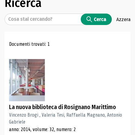
Ricerca
Cerca
Cerca
Azzera
Risultati di ricerca
Documenti trovati: 1
La nuova biblioteca di Rosignano Marittimo
Vincenzo Brogi , Valeria Tesi, Raffaella Magnano, Antonio
Gabriele
anno: 2014, volume: 32, numero: 2