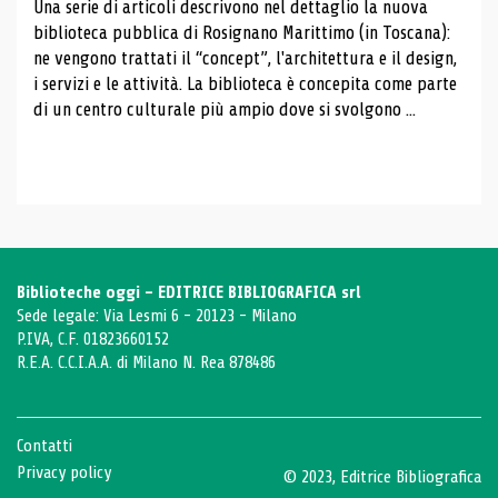
Una serie di articoli descrivono nel dettaglio la nuova
biblioteca pubblica di Rosignano Marittimo (in Toscana):
ne vengono trattati il ​​“concept”, l'architettura e il design,
i servizi e le attività. La biblioteca è concepita come parte
di un centro culturale più ampio dove si svolgono ...
Biblioteche oggi - EDITRICE BIBLIOGRAFICA srl
Sede legale: Via Lesmi 6 - 20123 - Milano
P.IVA, C.F. 01823660152
R.E.A. C.C.I.A.A. di Milano N. Rea 878486
Contatti
Privacy policy
© 2023, Editrice Bibliografica