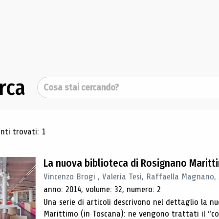
rca
Cerca
ultati di ricerca
ti trovati: 1
La nuova biblioteca di Rosignano Maritt
Vincenzo Brogi , Valeria Tesi, Raffaella Magnano,
anno: 2014, volume: 32, numero: 2
Una serie di articoli descrivono nel dettaglio la 
Marittimo (in Toscana): ne vengono trattati il ​​“con