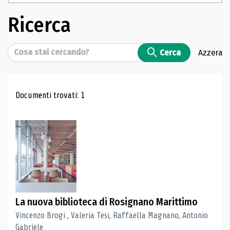
Ricerca
Cerca
Cerca
Azzera
Risultati di ricerca
Documenti trovati: 1
La nuova biblioteca di Rosignano Marittimo
Vincenzo Brogi , Valeria Tesi, Raffaella Magnano, Antonio
Gabriele