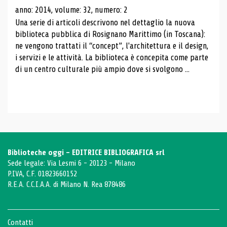
anno: 2014, volume: 32, numero: 2
Una serie di articoli descrivono nel dettaglio la nuova
biblioteca pubblica di Rosignano Marittimo (in Toscana):
ne vengono trattati il ​​“concept”, l'architettura e il design,
i servizi e le attività. La biblioteca è concepita come parte
di un centro culturale più ampio dove si svolgono ...
Biblioteche oggi - EDITRICE BIBLIOGRAFICA srl
Sede legale: Via Lesmi 6 - 20123 - Milano
P.IVA, C.F. 01823660152
R.E.A. C.C.I.A.A. di Milano N. Rea 878486
Contatti