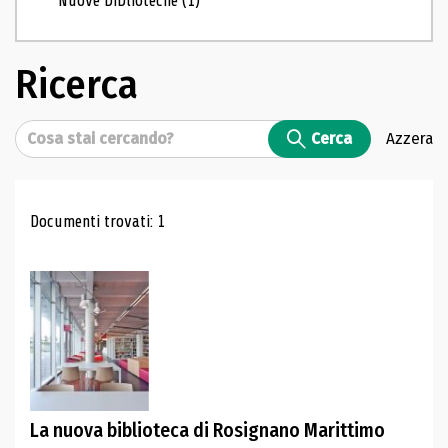
Nuove biblioteche
(1)
Ricerca
Cerca
Cerca
Azzera
Risultati di ricerca
Documenti trovati: 1
La nuova biblioteca di Rosignano Marittimo