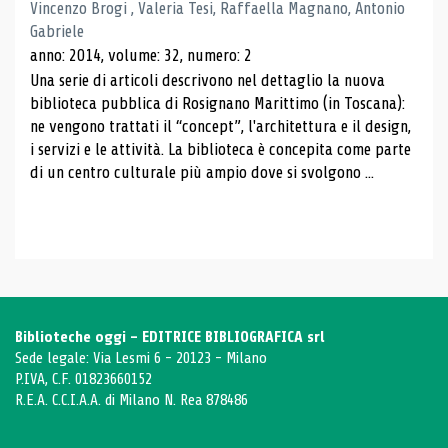
Vincenzo Brogi , Valeria Tesi, Raffaella Magnano, Antonio
Gabriele
anno: 2014, volume: 32, numero: 2
Una serie di articoli descrivono nel dettaglio la nuova
biblioteca pubblica di Rosignano Marittimo (in Toscana):
ne vengono trattati il ​​“concept”, l'architettura e il design,
i servizi e le attività. La biblioteca è concepita come parte
di un centro culturale più ampio dove si svolgono ...
Biblioteche oggi - EDITRICE BIBLIOGRAFICA srl
Sede legale: Via Lesmi 6 - 20123 - Milano
P.IVA, C.F. 01823660152
R.E.A. C.C.I.A.A. di Milano N. Rea 878486