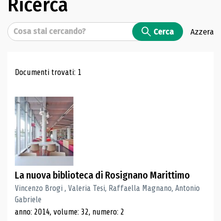
Ricerca
Cerca
Cerca
Azzera
Risultati di ricerca
Documenti trovati: 1
La nuova biblioteca di Rosignano Marittimo
Vincenzo Brogi , Valeria Tesi, Raffaella Magnano, Antonio
Gabriele
anno: 2014, volume: 32, numero: 2