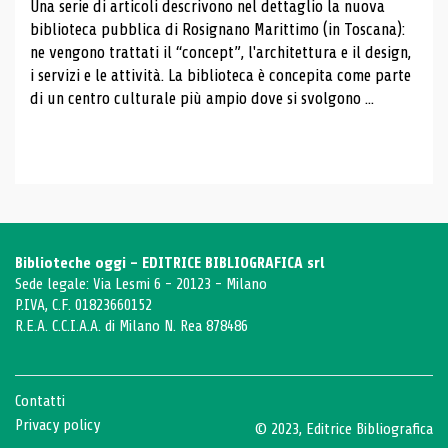
Una serie di articoli descrivono nel dettaglio la nuova
biblioteca pubblica di Rosignano Marittimo (in Toscana):
ne vengono trattati il ​​“concept”, l'architettura e il design,
i servizi e le attività. La biblioteca è concepita come parte
di un centro culturale più ampio dove si svolgono ...
Biblioteche oggi - EDITRICE BIBLIOGRAFICA srl
Sede legale: Via Lesmi 6 - 20123 - Milano
P.IVA, C.F. 01823660152
R.E.A. C.C.I.A.A. di Milano N. Rea 878486
Contatti
Privacy policy
© 2023, Editrice Bibliografica