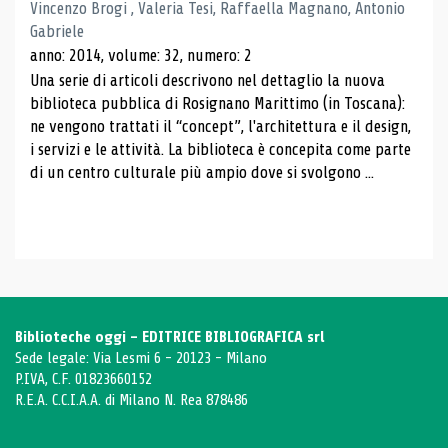
Vincenzo Brogi , Valeria Tesi, Raffaella Magnano, Antonio
Gabriele
anno: 2014, volume: 32, numero: 2
Una serie di articoli descrivono nel dettaglio la nuova
biblioteca pubblica di Rosignano Marittimo (in Toscana):
ne vengono trattati il ​​“concept”, l'architettura e il design,
i servizi e le attività. La biblioteca è concepita come parte
di un centro culturale più ampio dove si svolgono ...
Biblioteche oggi - EDITRICE BIBLIOGRAFICA srl
Sede legale: Via Lesmi 6 - 20123 - Milano
P.IVA, C.F. 01823660152
R.E.A. C.C.I.A.A. di Milano N. Rea 878486