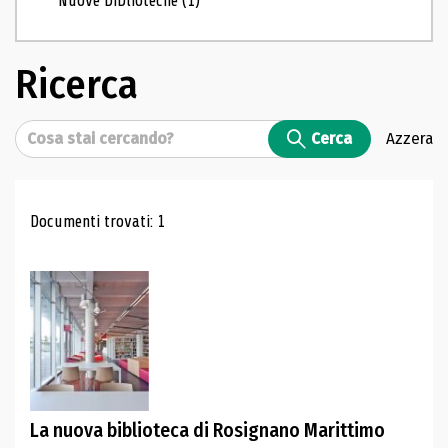
Nuove biblioteche
(1)
Ricerca
Cerca
Cerca
Azzera
Risultati di ricerca
Documenti trovati: 1
La nuova biblioteca di Rosignano Marittimo