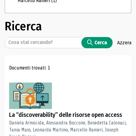
Marcello Ranieri
(1)
Ricerca
Cerca
Cerca
Azzera
Risultati di ricerca
Documenti trovati: 1
La “discoverability” delle risorse open access
Daniela Armocida, Alessandra Boccone, Benedetta Calonaci,
Tania Maio, Leonarda Martino, Marcello Ranieri, Joseph