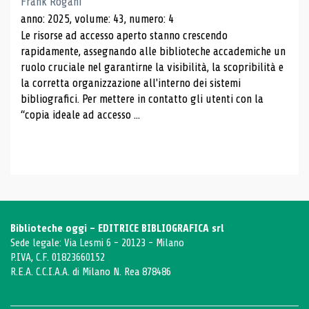
Frank Rogani
anno: 2025, volume: 43, numero: 4
Le risorse ad accesso aperto stanno crescendo
rapidamente, assegnando alle biblioteche accademiche un
ruolo cruciale nel garantirne la visibilità, la scopribilità e
la corretta organizzazione all'interno dei sistemi
bibliografici. Per mettere in contatto gli utenti con la
“copia ideale ad accesso ...
Biblioteche oggi - EDITRICE BIBLIOGRAFICA srl
Sede legale: Via Lesmi 6 - 20123 - Milano
P.IVA, C.F. 01823660152
R.E.A. C.C.I.A.A. di Milano N. Rea 878486