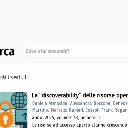
rca
Cerca
ultati di ricerca
ti trovati: 1
La “discoverability” delle risorse ope
Daniela Armocida, Alessandra Boccone, Benede
Martino, Marcello Ranieri, Joseph Frank Rogan
anno: 2025, volume: 43, numero: 4
Le risorse ad accesso aperto stanno crescend