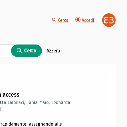
Cerca
Accedi
Cerca
Azzera
n access
tta Calonaci, Tania Maio, Leonarda
i
o rapidamente, assegnando alle