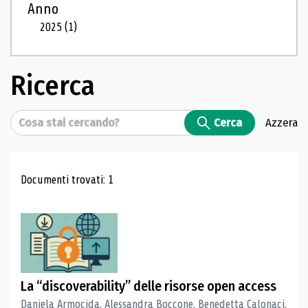
Anno
2025
(1)
Ricerca
Cerca
Cerca
Azzera
Risultati di ricerca
Documenti trovati: 1
La “discoverability” delle risorse open access
Daniela Armocida, Alessandra Boccone, Benedetta Calonaci,