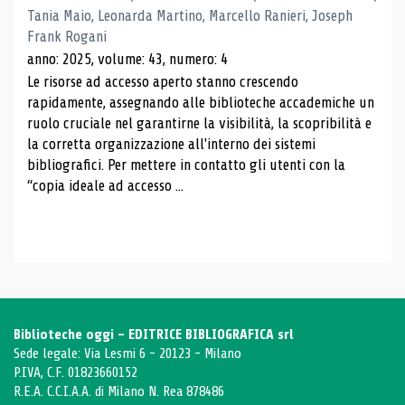
Tania Maio, Leonarda Martino, Marcello Ranieri, Joseph
Frank Rogani
anno: 2025, volume: 43, numero: 4
Le risorse ad accesso aperto stanno crescendo
rapidamente, assegnando alle biblioteche accademiche un
ruolo cruciale nel garantirne la visibilità, la scopribilità e
la corretta organizzazione all'interno dei sistemi
bibliografici. Per mettere in contatto gli utenti con la
“copia ideale ad accesso ...
Biblioteche oggi - EDITRICE BIBLIOGRAFICA srl
Sede legale: Via Lesmi 6 - 20123 - Milano
P.IVA, C.F. 01823660152
R.E.A. C.C.I.A.A. di Milano N. Rea 878486