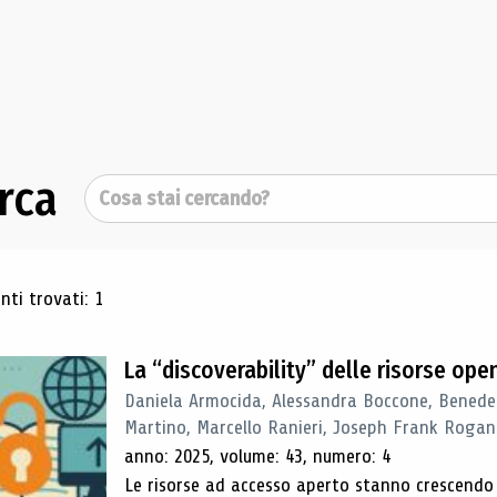
rca
Cerca
ultati di ricerca
ti trovati: 1
La “discoverability” delle risorse ope
Daniela Armocida, Alessandra Boccone, Benede
Martino, Marcello Ranieri, Joseph Frank Rogan
anno: 2025, volume: 43, numero: 4
Le risorse ad accesso aperto stanno crescend