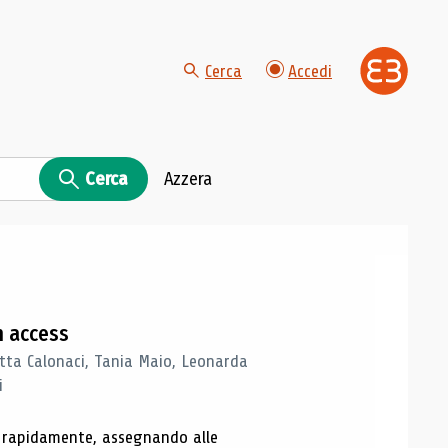
Cerca
Accedi
Cerca
Azzera
n access
tta Calonaci, Tania Maio, Leonarda
i
o rapidamente, assegnando alle