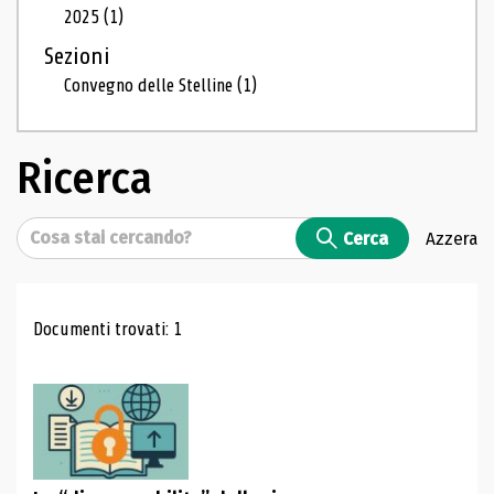
2025
(1)
Sezioni
Convegno delle Stelline
(1)
Ricerca
Cerca
Cerca
Azzera
Risultati di ricerca
Documenti trovati: 1