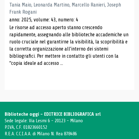
Tania Maio, Leonarda Martino, Marcello Ranieri, Joseph
Frank Rogani
anno: 2025, volume: 43, numero: 4
Le risorse ad accesso aperto stanno crescendo
rapidamente, assegnando alle biblioteche accademiche un
ruolo cruciale nel garantirne la visibilità, la scopribilità e
la corretta organizzazione all'interno dei sistemi
bibliografici. Per mettere in contatto gli utenti con la
“copia ideale ad accesso ...
Biblioteche oggi - EDITRICE BIBLIOGRAFICA srl
Sede legale: Via Lesmi 6 - 20123 - Milano
P.IVA, C.F. 01823660152
R.E.A. C.C.I.A.A. di Milano N. Rea 878486