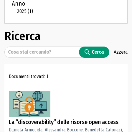
Anno
2025
(1)
Ricerca
Cerca
Cerca
Azzera
Risultati di ricerca
Documenti trovati: 1
La “discoverability” delle risorse open access
Daniela Armocida, Alessandra Boccone, Benedetta Calonaci,