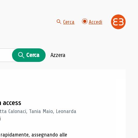
Cerca
Accedi
Cerca
Azzera
n access
tta Calonaci, Tania Maio, Leonarda
i
o rapidamente, assegnando alle