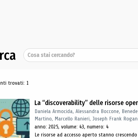
rca
Cerca
ultati di ricerca
ti trovati: 1
La “discoverability” delle risorse ope
Daniela Armocida, Alessandra Boccone, Benede
Martino, Marcello Ranieri, Joseph Frank Rogan
anno: 2025, volume: 43, numero: 4
Le risorse ad accesso aperto stanno crescend