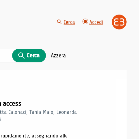
Cerca
Accedi
Cerca
Azzera
n access
tta Calonaci, Tania Maio, Leonarda
i
o rapidamente, assegnando alle