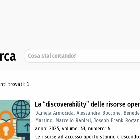
rca
Cerca
ultati di ricerca
ti trovati: 1
La “discoverability” delle risorse ope
Daniela Armocida, Alessandra Boccone, Benede
Martino, Marcello Ranieri, Joseph Frank Rogan
anno: 2025, volume: 43, numero: 4
Le risorse ad accesso aperto stanno crescend