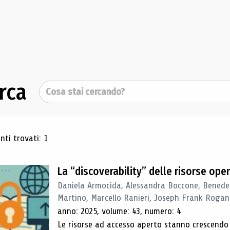
rca
Cerca
ultati di ricerca
ti trovati: 1
La “discoverability” delle risorse ope
Daniela Armocida, Alessandra Boccone, Benede
Martino, Marcello Ranieri, Joseph Frank Rogan
anno: 2025, volume: 43, numero: 4
Le risorse ad accesso aperto stanno crescend