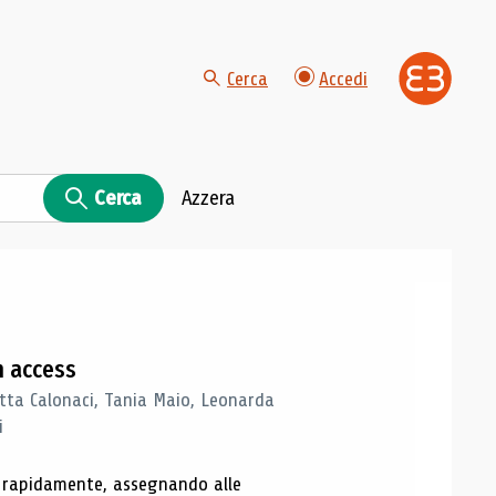
Cerca
Accedi
Cerca
Azzera
n access
tta Calonaci, Tania Maio, Leonarda
i
o rapidamente, assegnando alle