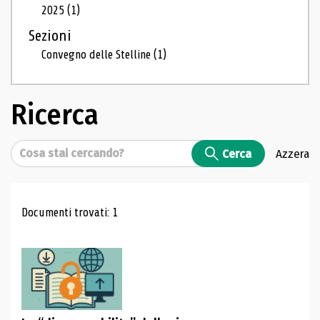
2025
(1)
Sezioni
Convegno delle Stelline
(1)
Ricerca
Cerca
Cerca
Azzera
Risultati di ricerca
Documenti trovati: 1