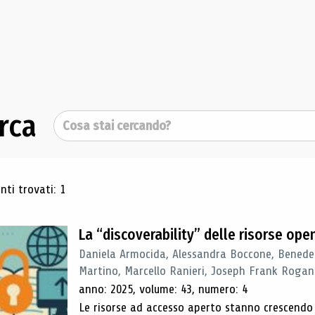
rca
Cerca
ultati di ricerca
ti trovati: 1
La “discoverability” delle risorse ope
Daniela Armocida, Alessandra Boccone, Benede
Martino, Marcello Ranieri, Joseph Frank Rogan
anno: 2025, volume: 43, numero: 4
Le risorse ad accesso aperto stanno crescend