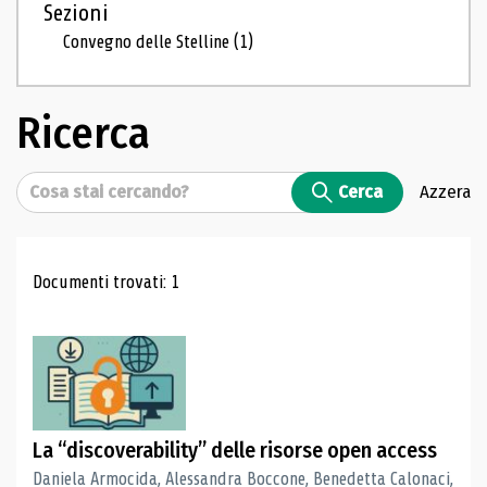
Sezioni
Convegno delle Stelline
(1)
Ricerca
Cerca
Cerca
Azzera
Risultati di ricerca
Documenti trovati: 1
La “discoverability” delle risorse open access
Daniela Armocida, Alessandra Boccone, Benedetta Calonaci,