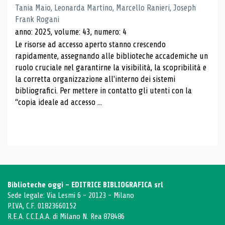
Tania Maio, Leonarda Martino, Marcello Ranieri, Joseph
Frank Rogani
anno: 2025, volume: 43, numero: 4
Le risorse ad accesso aperto stanno crescendo
rapidamente, assegnando alle biblioteche accademiche un
ruolo cruciale nel garantirne la visibilità, la scopribilità e
la corretta organizzazione all'interno dei sistemi
bibliografici. Per mettere in contatto gli utenti con la
“copia ideale ad accesso ...
Biblioteche oggi - EDITRICE BIBLIOGRAFICA srl
Sede legale: Via Lesmi 6 - 20123 - Milano
P.IVA, C.F. 01823660152
R.E.A. C.C.I.A.A. di Milano N. Rea 878486