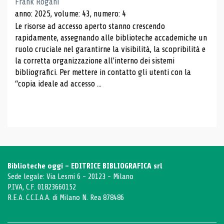
Frank Rogani
anno: 2025, volume: 43, numero: 4
Le risorse ad accesso aperto stanno crescendo
rapidamente, assegnando alle biblioteche accademiche un
ruolo cruciale nel garantirne la visibilità, la scopribilità e
la corretta organizzazione all'interno dei sistemi
bibliografici. Per mettere in contatto gli utenti con la
“copia ideale ad accesso ...
Biblioteche oggi - EDITRICE BIBLIOGRAFICA srl
Sede legale: Via Lesmi 6 - 20123 - Milano
P.IVA, C.F. 01823660152
R.E.A. C.C.I.A.A. di Milano N. Rea 878486