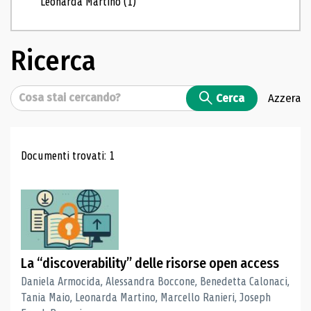
Leonarda Martino
(1)
Ricerca
Cerca
Cerca
Azzera
Risultati di ricerca
Documenti trovati: 1
La “discoverability” delle risorse open access
Daniela Armocida, Alessandra Boccone, Benedetta Calonaci,
Tania Maio, Leonarda Martino, Marcello Ranieri, Joseph