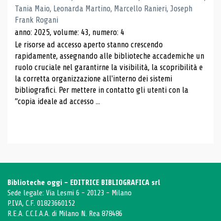
Tania Maio, Leonarda Martino, Marcello Ranieri, Joseph
Frank Rogani
anno: 2025, volume: 43, numero: 4
Le risorse ad accesso aperto stanno crescendo
rapidamente, assegnando alle biblioteche accademiche un
ruolo cruciale nel garantirne la visibilità, la scopribilità e
la corretta organizzazione all'interno dei sistemi
bibliografici. Per mettere in contatto gli utenti con la
“copia ideale ad accesso ...
Biblioteche oggi - EDITRICE BIBLIOGRAFICA srl
Sede legale: Via Lesmi 6 - 20123 - Milano
P.IVA, C.F. 01823660152
R.E.A. C.C.I.A.A. di Milano N. Rea 878486