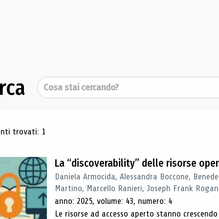
rca
Cerca
ultati di ricerca
ti trovati: 1
La “discoverability” delle risorse ope
Daniela Armocida, Alessandra Boccone, Benede
Martino, Marcello Ranieri, Joseph Frank Rogan
anno: 2025, volume: 43, numero: 4
Le risorse ad accesso aperto stanno crescend