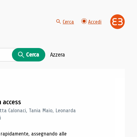
Cerca
Accedi
Cerca
Azzera
n access
tta Calonaci, Tania Maio, Leonarda
i
o rapidamente, assegnando alle