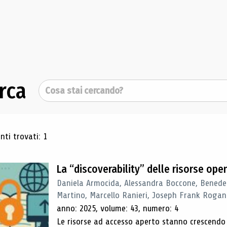
rca
Cerca
ultati di ricerca
ti trovati: 1
La “discoverability” delle risorse ope
Daniela Armocida, Alessandra Boccone, Benede
Martino, Marcello Ranieri, Joseph Frank Rogan
anno: 2025, volume: 43, numero: 4
Le risorse ad accesso aperto stanno crescend