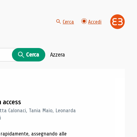
Cerca
Accedi
Cerca
Azzera
n access
tta Calonaci, Tania Maio, Leonarda
i
o rapidamente, assegnando alle