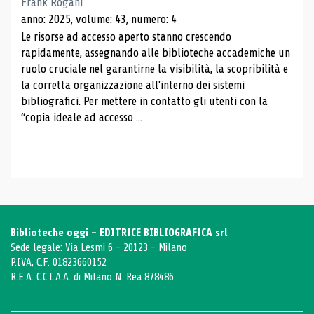
Frank Rogani
anno: 2025, volume: 43, numero: 4
Le risorse ad accesso aperto stanno crescendo
rapidamente, assegnando alle biblioteche accademiche un
ruolo cruciale nel garantirne la visibilità, la scopribilità e
la corretta organizzazione all'interno dei sistemi
bibliografici. Per mettere in contatto gli utenti con la
“copia ideale ad accesso ...
Biblioteche oggi - EDITRICE BIBLIOGRAFICA srl
Sede legale: Via Lesmi 6 - 20123 - Milano
P.IVA, C.F. 01823660152
R.E.A. C.C.I.A.A. di Milano N. Rea 878486