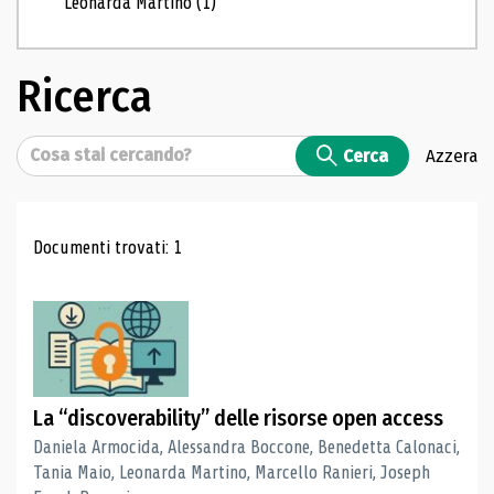
Leonarda Martino
(1)
Ricerca
Cerca
Cerca
Azzera
Risultati di ricerca
Documenti trovati: 1
La “discoverability” delle risorse open access
Daniela Armocida, Alessandra Boccone, Benedetta Calonaci,
Tania Maio, Leonarda Martino, Marcello Ranieri, Joseph