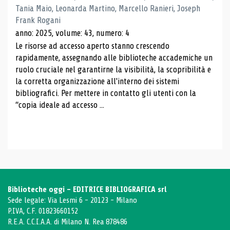
Tania Maio, Leonarda Martino, Marcello Ranieri, Joseph
Frank Rogani
anno: 2025, volume: 43, numero: 4
Le risorse ad accesso aperto stanno crescendo
rapidamente, assegnando alle biblioteche accademiche un
ruolo cruciale nel garantirne la visibilità, la scopribilità e
la corretta organizzazione all'interno dei sistemi
bibliografici. Per mettere in contatto gli utenti con la
“copia ideale ad accesso ...
Biblioteche oggi - EDITRICE BIBLIOGRAFICA srl
Sede legale: Via Lesmi 6 - 20123 - Milano
P.IVA, C.F. 01823660152
R.E.A. C.C.I.A.A. di Milano N. Rea 878486