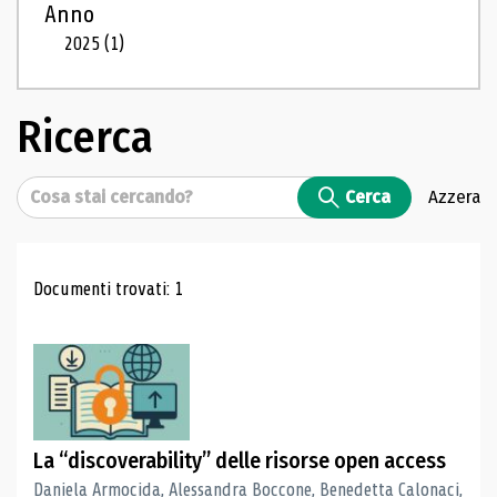
Anno
2025
(1)
Ricerca
Cerca
Cerca
Azzera
Risultati di ricerca
Documenti trovati: 1
La “discoverability” delle risorse open access
Daniela Armocida, Alessandra Boccone, Benedetta Calonaci,