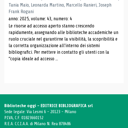
Tania Maio, Leonarda Martino, Marcello Ranieri, Joseph
Frank Rogani
anno: 2025, volume: 43, numero: 4
Le risorse ad accesso aperto stanno crescendo
rapidamente, assegnando alle biblioteche accademiche un
ruolo cruciale nel garantirne la visibilità, la scopribilità e
la corretta organizzazione all'interno dei sistemi
bibliografici. Per mettere in contatto gli utenti con la
“copia ideale ad accesso ...
Biblioteche oggi - EDITRICE BIBLIOGRAFICA srl
Sede legale: Via Lesmi 6 - 20123 - Milano
P.IVA, C.F. 01823660152
R.E.A. C.C.I.A.A. di Milano N. Rea 878486