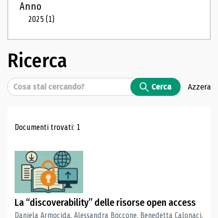
Anno
2025
(1)
Ricerca
Cerca
Cerca
Azzera
Risultati di ricerca
Documenti trovati: 1
La “discoverability” delle risorse open access
Daniela Armocida, Alessandra Boccone, Benedetta Calonaci,