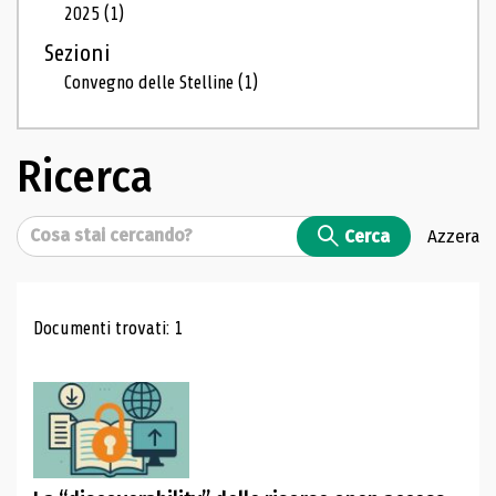
2025
(1)
Sezioni
Convegno delle Stelline
(1)
Ricerca
Cerca
Cerca
Azzera
Risultati di ricerca
Documenti trovati: 1