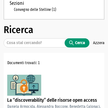
Sezioni
Convegno delle Stelline
(1)
Ricerca
Cerca
Cerca
Azzera
Risultati di ricerca
Documenti trovati: 1
La “discoverability” delle risorse open access
Daniela Armocida, Alessandra Boccone, Benedetta Calonaci,