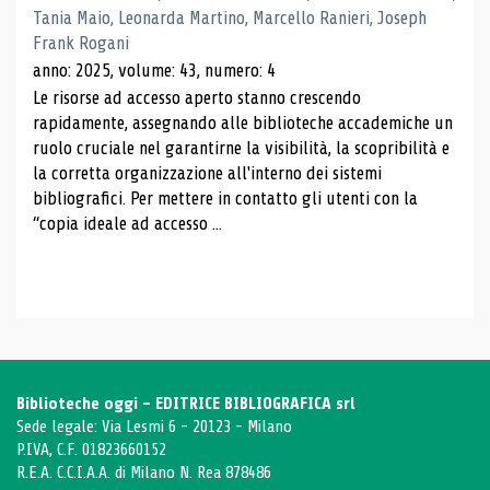
Tania Maio, Leonarda Martino, Marcello Ranieri, Joseph
Frank Rogani
anno: 2025, volume: 43, numero: 4
Le risorse ad accesso aperto stanno crescendo
rapidamente, assegnando alle biblioteche accademiche un
ruolo cruciale nel garantirne la visibilità, la scopribilità e
la corretta organizzazione all'interno dei sistemi
bibliografici. Per mettere in contatto gli utenti con la
“copia ideale ad accesso ...
Biblioteche oggi - EDITRICE BIBLIOGRAFICA srl
Sede legale: Via Lesmi 6 - 20123 - Milano
P.IVA, C.F. 01823660152
R.E.A. C.C.I.A.A. di Milano N. Rea 878486