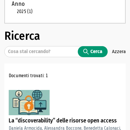
Anno
2025
(1)
Ricerca
Cerca
Cerca
Azzera
Risultati di ricerca
Documenti trovati: 1
La “discoverability” delle risorse open access
Daniela Armocida, Alessandra Boccone, Benedetta Calonaci,