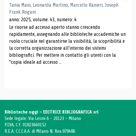
Tania Maio, Leonarda Martino, Marcello Ranieri, Joseph
Frank Rogani
anno: 2025, volume: 43, numero: 4
Le risorse ad accesso aperto stanno crescendo
rapidamente, assegnando alle biblioteche accademiche un
ruolo cruciale nel garantirne la visibilità, la scopribilità e
la corretta organizzazione all'interno dei sistemi
bibliografici. Per mettere in contatto gli utenti con la
“copia ideale ad accesso ...
Biblioteche oggi - EDITRICE BIBLIOGRAFICA srl
Sede legale: Via Lesmi 6 - 20123 - Milano
P.IVA, C.F. 01823660152
R.E.A. C.C.I.A.A. di Milano N. Rea 878486