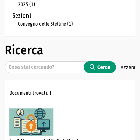
2025
(1)
Sezioni
Convegno delle Stelline
(1)
Ricerca
Cerca
Cerca
Azzera
Risultati di ricerca
Documenti trovati: 1