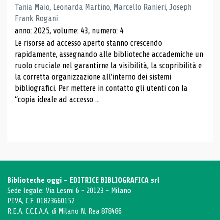
Tania Maio, Leonarda Martino, Marcello Ranieri, Joseph
Frank Rogani
anno: 2025, volume: 43, numero: 4
Le risorse ad accesso aperto stanno crescendo
rapidamente, assegnando alle biblioteche accademiche un
ruolo cruciale nel garantirne la visibilità, la scopribilità e
la corretta organizzazione all'interno dei sistemi
bibliografici. Per mettere in contatto gli utenti con la
“copia ideale ad accesso ...
Biblioteche oggi - EDITRICE BIBLIOGRAFICA srl
Sede legale: Via Lesmi 6 - 20123 - Milano
P.IVA, C.F. 01823660152
R.E.A. C.C.I.A.A. di Milano N. Rea 878486