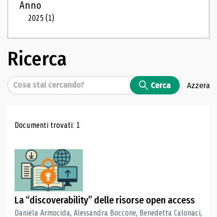
Anno
2025
(1)
Ricerca
Cerca
Cerca
Azzera
Risultati di ricerca
Documenti trovati: 1
La “discoverability” delle risorse open access
Daniela Armocida, Alessandra Boccone, Benedetta Calonaci,