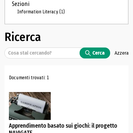
Sezioni
Information Literacy
(1)
Ricerca
Cerca
Cerca
Azzera
Risultati di ricerca
Documenti trovati: 1
Apprendimento basato sui giochi: il progetto
NAVIGATE