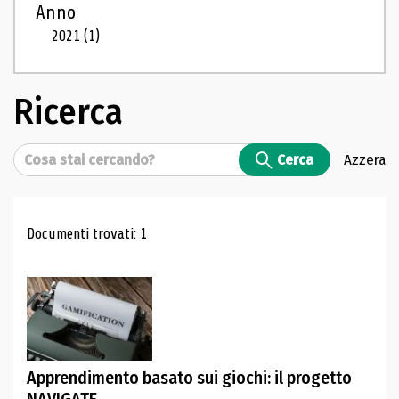
Anno
2021
(1)
Ricerca
Cerca
Cerca
Azzera
Risultati di ricerca
Documenti trovati: 1
Apprendimento basato sui giochi: il progetto