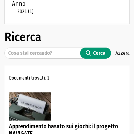
Anno
2021
(1)
Ricerca
Cerca
Cerca
Azzera
Risultati di ricerca
Documenti trovati: 1
Apprendimento basato sui giochi: il progetto
NAVIGATE