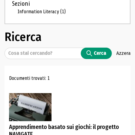
Sezioni
Information Literacy
(1)
Ricerca
Cerca
Cerca
Azzera
Risultati di ricerca
Documenti trovati: 1
Apprendimento basato sui giochi: il progetto
NAVIGATE